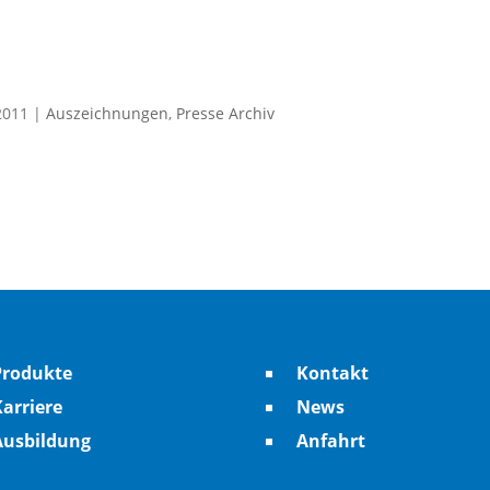
2011
|
Auszeichnungen
,
Presse Archiv
Produkte
Kontakt
arriere
News
Ausbildung
Anfahrt