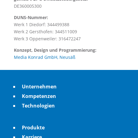
DE360005300
DUNS-Nummer:
Werk 1 Diedorf: 344499388
Werk 2 Gersthofen: 344511009
Werk 3 Oppenweiler: 316472247
Konzept, Design und Programmierung:
Media Konrad GmbH, Neusäß
Unternehmen
Kompetenzen
Technologien
Produkte
Karriere